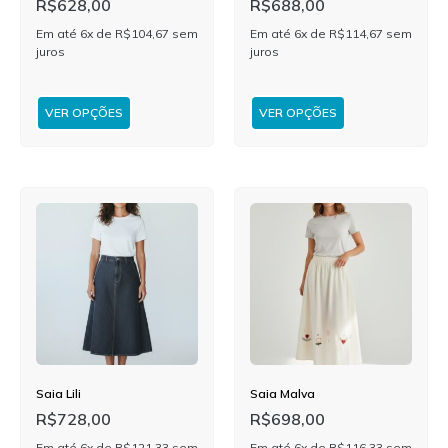
R$
628,00
R$
688,00
Em até 6x de
R$
104,67
sem
Em até 6x de
R$
114,67
sem
juros
juros
VER OPÇÕES
VER OPÇÕES
Saia Lili
Saia Malva
R$
728,00
R$
698,00
Em até 6x de
R$
121,33
sem
Em até 6x de
R$
116,33
sem