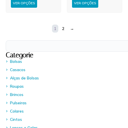
VER OPÇÕES
VER OPÇÕES
1
2
→
Categorie
Bolsas
Casacos
Alças de Bolsas
Roupas
Brincos
Pulseiras
Colares
Cintos
Lenços e Golas