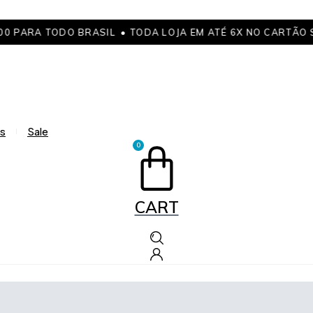
0 PARA TODO BRASIL
• TODA LOJA EM ATÉ 6X NO CARTÃO SE
s
Sale
0
CART