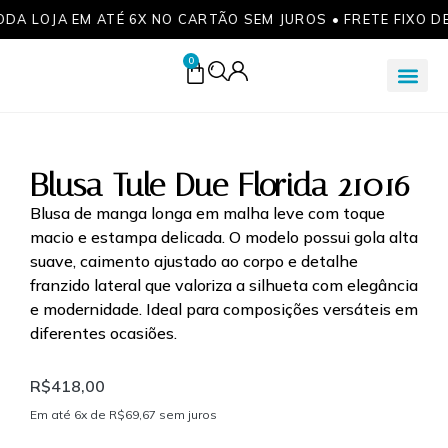
ODA LOJA EM ATÉ 6X NO CARTÃO SEM JUROS • FRETE FIXO D
0
Blusa Tule Due Florida 21016
Blusa de manga longa em malha leve com toque
macio e estampa delicada. O modelo possui gola alta
suave, caimento ajustado ao corpo e detalhe
franzido lateral que valoriza a silhueta com elegância
e modernidade. Ideal para composições versáteis em
diferentes ocasiões.
R$
418,00
Em até 6x de
R$
69,67
sem juros