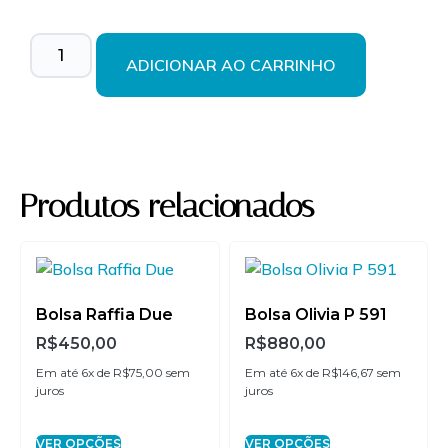
1x de
R$
1.250,00
R$
1.250,00
sem juros
ADICIONAR AO CARRINHO
2x de
R$
625,00
sem
R$
1.250,00
juros
3x de
R$
416,67
sem
R$
1.250,01
juros
Produtos relacionados
4x de
R$
312,50
sem
R$
1.250,00
juros
5x de
R$
250,00
sem
R$
1.250,00
Bolsa Raffia Due
Bolsa Olivia P 591
juros
R$
450,00
R$
880,00
Em até 6x de
R$
75,00
sem
Em até 6x de
R$
146,67
sem
6x de
R$
208,33
sem
R$
1.249,98
juros
juros
juros
VER OPÇÕES
VER OPÇÕES