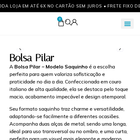
ODA LOJA EM ATÉ 6X NO CARTÃO SEM JUROS • FRETE FIXO D
0
Bolsa Pilar
A
Bolsa Pilar – Modelo Saquinho
é a escolha
perfeita para quem valoriza sofisticação e
praticidade no dia a dia. Confeccionada em couro
italiano de alta qualidade, ela se destaca pelo toque
macio, acabamento impecável e design atemporal.
Seu formato saquinho traz charme e versatilidade,
adaptando-se facilmente a diferentes ocasiões.
Acompanha duas alças de metal, sendo uma longa,
ideal para uso transversal ou no ombro, e uma curta,
perfeita para um visual mais elegante e moderno.