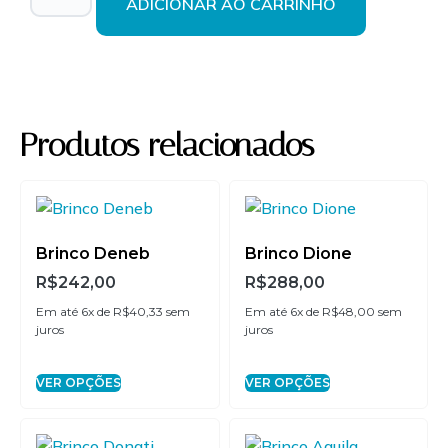
ADICIONAR AO CARRINHO
2x de
R$
76,00
sem
R$
152,00
juros
3x de
R$
50,67
sem
R$
152,01
juros
Produtos relacionados
4x de
R$
38,00
sem
R$
152,00
juros
5x de
R$
30,40
sem
R$
152,00
Brinco Deneb
Brinco Dione
juros
R$
242,00
R$
288,00
Em até 6x de
R$
40,33
sem
Em até 6x de
R$
48,00
sem
6x de
R$
25,33
sem
R$
151,98
juros
juros
juros
VER OPÇÕES
VER OPÇÕES