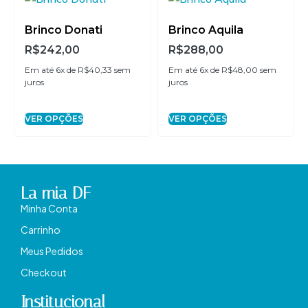
Brinco Donati
Brinco Aquila
R$
242,00
R$
288,00
Em até 6x de
R$
40,33
sem
Em até 6x de
R$
48,00
sem
juros
juros
VER OPÇÕES
VER OPÇÕES
La mia DF
Minha Conta
Carrinho
Meus Pedidos
Checkout
Institucional