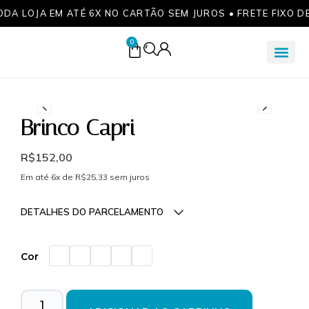
ODA LOJA EM ATÉ 6X NO CARTÃO SEM JUROS • FRETE FIXO D
0
Brinco Capri
R$
152,00
Em até 6x de
R$
25,33
sem juros
DETALHES DO PARCELAMENTO
Parcelas:
Cor
1x de
R$
152,00
sem
R$
152,00
juros