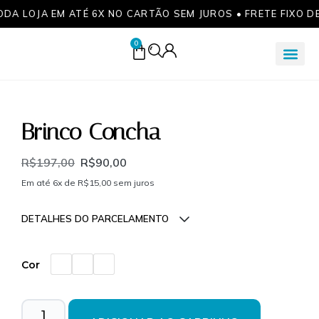
ODA LOJA EM ATÉ 6X NO CARTÃO SEM JUROS • FRETE FIXO D
0
Brinco Concha
R$
197,00
R$
90,00
Em até 6x de
R$
15,00
sem juros
DETALHES DO PARCELAMENTO
Parcelas:
Cor
1x de
R$
90,00
sem
R$
90,00
juros