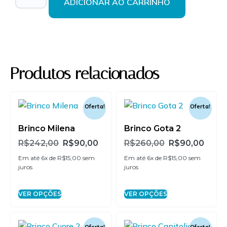
ADICIONAR AO CARRINHO
2x de
R$
45,00
sem
R$
90,00
juros
3x de
R$
30,00
sem
R$
90,00
juros
Produtos relacionados
4x de
R$
22,50
sem
R$
90,00
juros
Oferta!
Oferta!
5x de
R$
18,00
sem
R$
90,00
Brinco Milena
Brinco Gota 2
juros
R$
242,00
R$
90,00
R$
260,00
R$
90,00
Em até 6x de
R$
15,00
sem
Em até 6x de
R$
15,00
sem
6x de
R$
15,00
sem
R$
90,00
juros
juros
juros
VER OPÇÕES
VER OPÇÕES
Oferta!
Oferta!