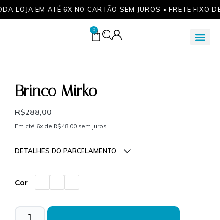
ODA LOJA EM ATÉ 6X NO CARTÃO SEM JUROS • FRETE FIXO D
0
Brinco Mirko
R$
288,00
Em até 6x de
R$
48,00
sem juros
DETALHES DO PARCELAMENTO
Parcelas:
Cor
1x de
R$
288,00
sem
R$
288,00
juros