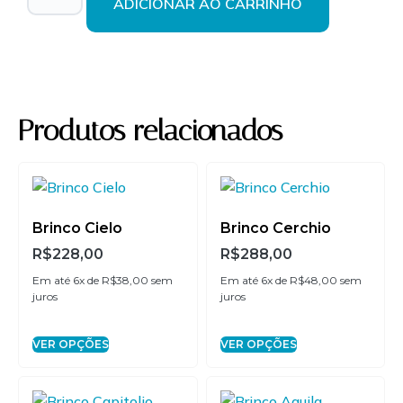
ADICIONAR AO CARRINHO
2x de
R$
144,00
sem
R$
288,00
juros
3x de
R$
96,00
sem
R$
288,00
juros
Produtos relacionados
4x de
R$
72,00
sem
R$
288,00
juros
5x de
R$
57,60
sem
R$
288,00
Brinco Cielo
Brinco Cerchio
juros
R$
228,00
R$
288,00
Em até 6x de
R$
38,00
sem
Em até 6x de
R$
48,00
sem
6x de
R$
48,00
sem
R$
288,00
juros
juros
juros
VER OPÇÕES
VER OPÇÕES