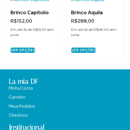
Brinco Capitolio
Brinco Aquila
R$
152,00
R$
288,00
Em até 6x de
R$
25,33
sem
Em até 6x de
R$
48,00
sem
juros
juros
VER OPÇÕES
VER OPÇÕES
La mia DF
Minha Conta
Carrinho
Meus Pedidos
Checkout
Institucional