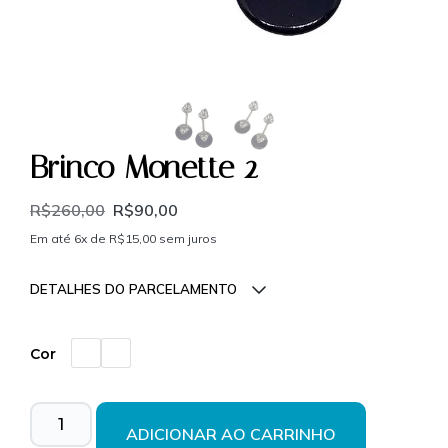
Brinco Monette 2
R$
260,00
R$
90,00
Em até 6x de
R$
15,00
sem juros
DETALHES DO PARCELAMENTO
Parcelas:
Cor
1x de
R$
90,00
sem
R$
90,00
juros
ADICIONAR AO CARRINHO