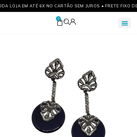
ODA LOJA EM ATÉ 6X NO CARTÃO SEM JUROS • FRETE FIXO D
0