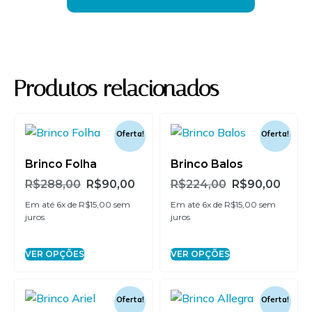
2x de
R$
45,00
sem
R$
90,00
juros
3x de
R$
30,00
sem
R$
90,00
juros
Produtos relacionados
4x de
R$
22,50
sem
R$
90,00
juros
Oferta!
Oferta!
5x de
R$
18,00
sem
R$
90,00
Brinco Folha
Brinco Balos
juros
R$
288,00
R$
90,00
R$
224,00
R$
90,00
Em até 6x de
R$
15,00
sem
Em até 6x de
R$
15,00
sem
6x de
R$
15,00
sem
R$
90,00
juros
juros
juros
VER OPÇÕES
VER OPÇÕES
Oferta!
Oferta!