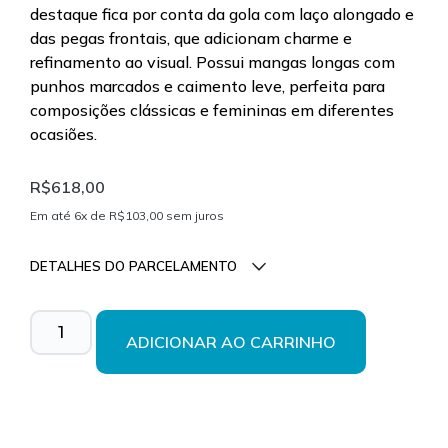
destaque fica por conta da gola com laço alongado e
das pegas frontais, que adicionam charme e
refinamento ao visual. Possui mangas longas com
punhos marcados e caimento leve, perfeita para
composições clássicas e femininas em diferentes
ocasiões.
R$
618,00
Em até 6x de
R$
103,00
sem juros
DETALHES DO PARCELAMENTO
Parcelas:
ADICIONAR AO CARRINHO
1x de
R$
618,00
sem
R$
618,00
juros
2x de
R$
309,00
sem
R$
618,00