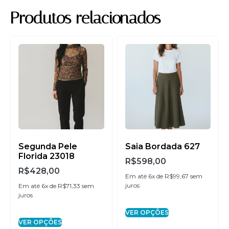
juros
Produtos relacionados
3x de
R$
206,00
sem
R$
618,00
juros
4x de
R$
154,50
sem
R$
618,00
juros
5x de
R$
123,60
sem
R$
618,00
juros
6x de
R$
103,00
sem
R$
618,00
Segunda Pele
Saia Bordada 627
juros
Florida 23018
R$
598,00
R$
428,00
Em até 6x de
R$
99,67
sem
juros
Em até 6x de
R$
71,33
sem
juros
VER OPÇÕES
VER OPÇÕES