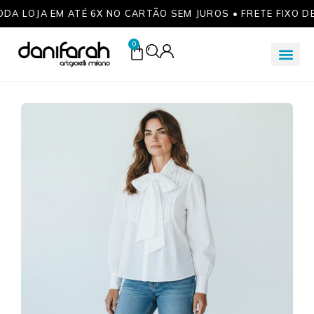
ODA LOJA EM ATÉ 6X NO CARTÃO SEM JUROS • FRETE FIXO D
0