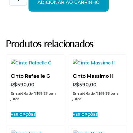
ADICIONAR AO CARRINHO
2x de
R$
295,00
sem
R$
590,00
juros
3x de
R$
196,67
sem
R$
590,01
juros
Produtos relacionados
4x de
R$
147,50
sem
R$
590,00
juros
5x de
R$
118,00
sem
R$
590,00
Cinto Rafaelle G
Cinto Massimo II
juros
R$
590,00
R$
590,00
Em até 6x de
R$
98,33
sem
Em até 6x de
R$
98,33
sem
6x de
R$
98,33
sem
R$
589,98
juros
juros
juros
VER OPÇÕES
VER OPÇÕES