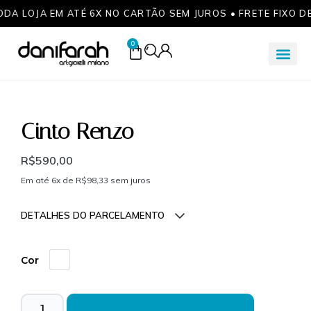
ODA LOJA EM ATÉ 6X NO CARTÃO SEM JUROS • FRETE FIXO D
0
Cinto Renzo
R$
590,00
Em até 6x de
R$
98,33
sem juros
DETALHES DO PARCELAMENTO
Parcelas:
Cor
1x de
R$
590,00
sem
R$
590,00
juros