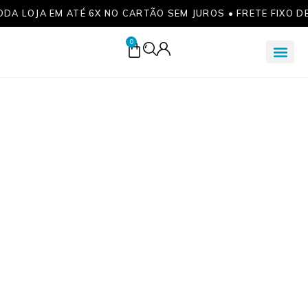
ODA LOJA EM ATÉ 6X NO CARTÃO SEM JUROS • FRETE FIXO D
0