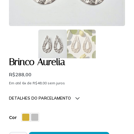
Brinco Aurelia
R$
288,00
Em até 6x de
R$
48,00
sem juros
DETALHES DO PARCELAMENTO
Parcelas:
Cor
1x de
R$
288,00
sem
R$
288,00