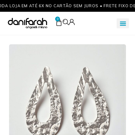
ODA LOJA EM ATÉ 6X NO CARTÃO SEM JUROS • FRETE FIXO D
0