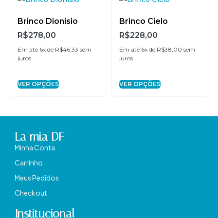
Brinco Dionisio
Brinco Cielo
R$
278,00
R$
228,00
Em até 6x de
R$
46,33
sem
Em até 6x de
R$
38,00
sem
juros
juros
VER OPÇÕES
VER OPÇÕES
La mia DF
Minha Conta
Carrinho
Meus Pedidos
Checkout
Institucional