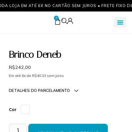
ODA LOJA EM ATÉ 6X NO CARTÃO SEM JUROS • FRETE FIXO D
0
Brinco Deneb
R$
242,00
Em até 6x de
R$
40,33
sem juros
DETALHES DO PARCELAMENTO
Parcelas:
Cor
1x de
R$
242,00
sem
R$
242,00
juros