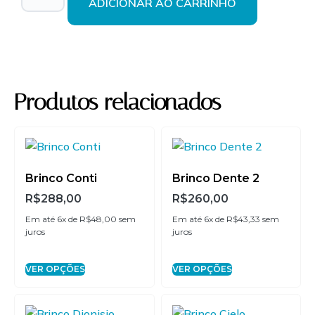
ADICIONAR AO CARRINHO
2x de
R$
121,00
sem
R$
242,00
juros
3x de
R$
80,67
sem
R$
242,01
juros
Produtos relacionados
4x de
R$
60,50
sem
R$
242,00
juros
5x de
R$
48,40
sem
R$
242,00
Brinco Conti
Brinco Dente 2
juros
R$
288,00
R$
260,00
Em até 6x de
R$
48,00
sem
Em até 6x de
R$
43,33
sem
6x de
R$
40,33
sem
R$
241,98
juros
juros
juros
VER OPÇÕES
VER OPÇÕES